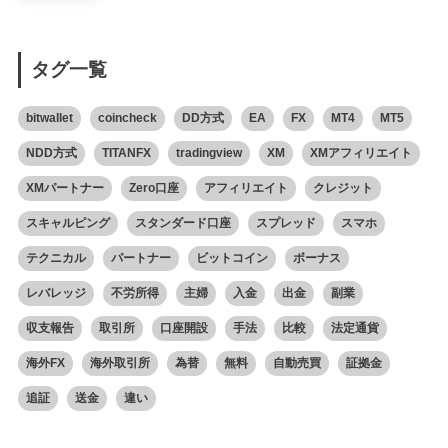
タグ一覧
bitwallet
coincheck
DD方式
EA
FX
MT4
MT5
NDD方式
TITANFX
tradingview
XM
XMアフィリエイト
XMパートナー
Zero口座
アフィリエイト
クレジット
スキャルピング
スタンダード口座
スプレッド
スマホ
テクニカル
パートナー
ビットコイン
ボーナス
レバレッジ
不労所得
主婦
入金
出金
副業
収支報告
取引所
口座開設
手法
比較
法定通貨
海外FX
海外取引所
為替
無料
自動売買
証拠金
追証
送金
違い