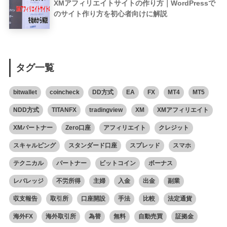
XMアフィリエイトサイトの作り方｜WordPressで
のサイト作り方を初心者向けに解説
タグ一覧
bitwallet
coincheck
DD方式
EA
FX
MT4
MT5
NDD方式
TITANFX
tradingview
XM
XMアフィリエイト
XMパートナー
Zero口座
アフィリエイト
クレジット
スキャルピング
スタンダード口座
スプレッド
スマホ
テクニカル
パートナー
ビットコイン
ボーナス
レバレッジ
不労所得
主婦
入金
出金
副業
収支報告
取引所
口座開設
手法
比較
法定通貨
海外FX
海外取引所
為替
無料
自動売買
証拠金