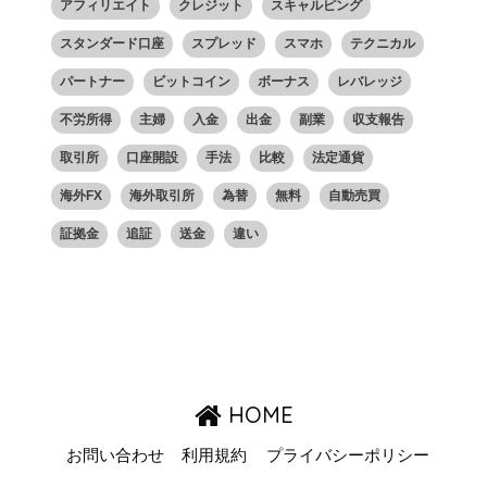
アフィリエイト
クレジット
スキャルピング
スタンダード口座
スプレッド
スマホ
テクニカル
パートナー
ビットコイン
ボーナス
レバレッジ
不労所得
主婦
入金
出金
副業
収支報告
取引所
口座開設
手法
比較
法定通貨
海外FX
海外取引所
為替
無料
自動売買
証拠金
追証
送金
違い
HOME
お問い合わせ
利用規約
プライバシーポリシー